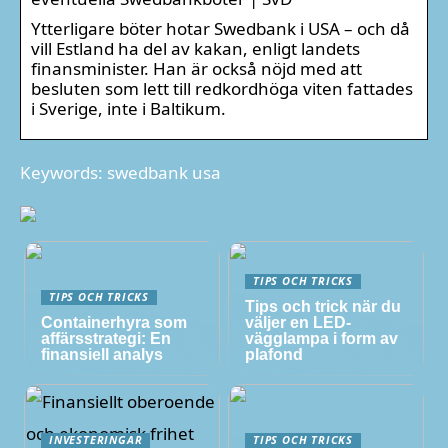
Ytterligare böter hotar Swedbank i USA – och då
vill Estland ha del av kakan, enligt landets
finansminister. Han är också nöjd med att
besluten som lett till redkordhöga viten fattades
i Sverige, inte i Baltikum.
Keywords: swedbank usa
TIPS OCH TRICKS
TIPS OCH TRICKS
Tips och trick när du
Containerhyra som
väljer en LED-
affärsstrategi: En
vägglampa i form av
finansiell analys
plafond
INVESTERINGAR
TIPS OCH TRICKS