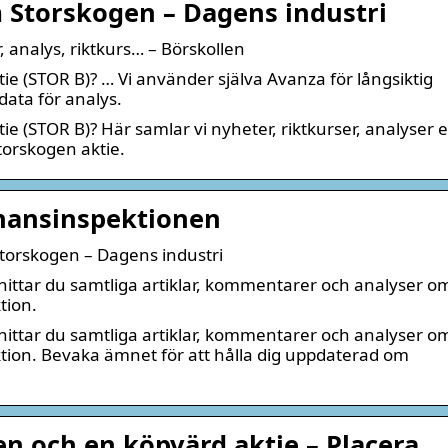
m Storskogen – Dagens industri
, analys, riktkurs… – Börskollen
ie (STOR B)? … Vi använder själva Avanza för långsiktig
ata för analys.
ie (STOR B)? Här samlar vi nyheter, riktkurser, analyser e
Storskogen aktie.
inansinspektionen
Storskogen – Dagens industri
ittar du samtliga artiklar, kommentarer och analyser o
tion.
ittar du samtliga artiklar, kommentarer och analyser o
tion. Bevaka ämnet för att hålla dig uppdaterad om
n och en köpvärd aktie – Placera