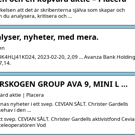
rkelsen att det är skribenterna själva som skapar och
 du analysera, kritisera och …
lyser, nyheter, med mera.
en
3K4HLJ41KD24, 2023-02-20, 2,09 … Avanza Bank Holding
7,14.
ORSKOGEN GROUP AVA 9, MINI L …
rd aktie | Placera
as nyheter i ett svep. CEVIAN SÅLT. Christer Gardells
nnehav i den …
t svep. CEVIAN SÅLT. Christer Gardells aktivistfond Cevia
a teleoperatören Vod