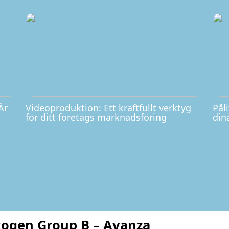
Är
Videoproduktion: Ett kraftfullt verktyg
Påli
för ditt företags marknadsföring
din
kogen Group B – Avanza