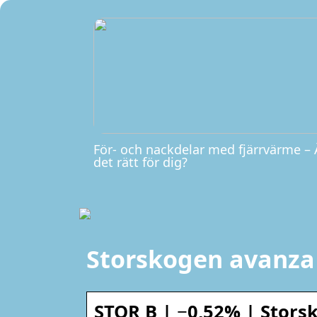
För- och nackdelar med fjärrvärme – 
det rätt för dig?
Storskogen avanza
STOR B | −0,52% | Stors