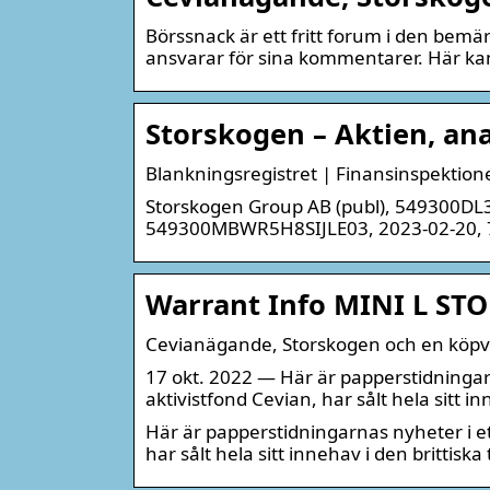
Börssnack är ett fritt forum i den bemä
ansvarar för sina kommentarer. Här kan
Storskogen – Aktien, ana
Blankningsregistret | Finansinspektion
Storskogen Group AB (publ), 549300DL
549300MBWR5H8SIJLE03, 2023-02-20, 
Warrant Info MINI L ST
Cevianägande, Storskogen och en köpvä
17 okt. 2022 — Här är papperstidningarn
aktivistfond Cevian, har sålt hela sitt i
Här är papperstidningarnas nyheter i et
har sålt hela sitt innehav i den brittisk