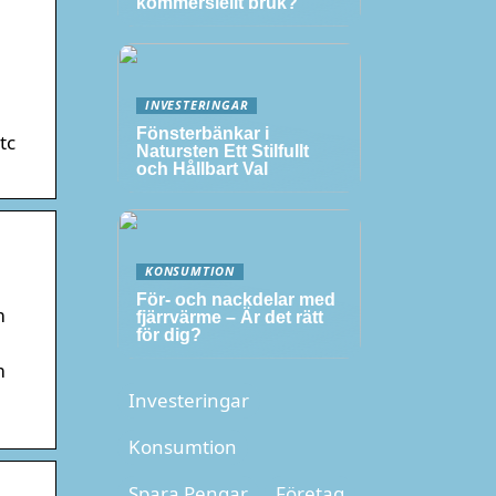
kommersiellt bruk?
INVESTERINGAR
Fönsterbänkar i
tc
Natursten Ett Stilfullt
och Hållbart Val
KONSUMTION
För- och nackdelar med
m
fjärrvärme – Är det rätt
för dig?
m
Investeringar
Konsumtion
Spara Pengar
Företag