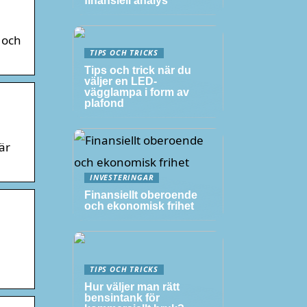
finansiell analys
 och
TIPS OCH TRICKS
Tips och trick när du
väljer en LED-
vägglampa i form av
plafond
är
INVESTERINGAR
Finansiellt oberoende
och ekonomisk frihet
TIPS OCH TRICKS
Hur väljer man rätt
bensintank för