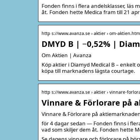
Fonden finns i flera andelsklasser, läs
åt. Fonden hette Medica fram till 21 apr
http s://www.avanza.se › aktier › om-aktien.ht
DMYD B | −0,52% | Diam
Om Aktien | Avanza
Köp aktier i Diamyd Medical B – enkelt o
köpa till marknadens lägsta courtage.
http s://www.avanza.se › aktier › vinnare-forlor
Vinnare & Förlorare på 
Vinnare & Förlorare på aktiemarknade
för 4 dagar sedan — Fonden finns i fle
vad som skiljer dem åt. Fonden hette Med
Se dagens vinnare och förlorare på bör