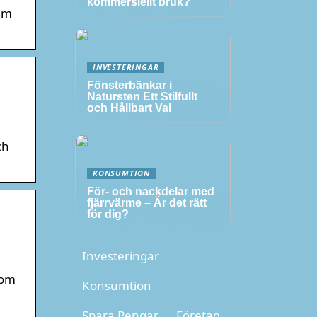
kommersiellt bruk?
dem
INVESTERINGAR
Fönsterbänkar i
Natursten Ett Stilfullt
och Hållbart Val
ch
KONSUMTION
För- och nackdelar med
fjärrvärme – Är det rätt
för dig?
Investeringar
 om
Konsumtion
Spara Pengar
Företag