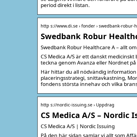
period direkt i listan.
http s://www.di.se › fonder › swedbank-robur-
Swedbank Robur Healthca
Swedbank Robur Healthcare A – allt o
CS Medica A/S är ett danskt medicinsk
teckna genom Avanza eller Nordnet på f
Här hittar du all nödvändig informatio
placeringsstrategi, snittavkastning, Morn
fondens största innehav och vilka bran
http s://nordic-issuing.se › Uppdrag
CS Medica A/S – Nordic I
CS Medica A/S | Nordic Issuing
På den här sidan samlar vi allt som Affä