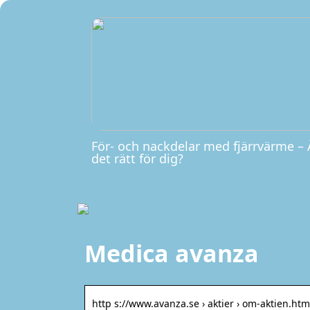
För- och nackdelar med fjärrvärme – 
det rätt för dig?
Medica avanza
http s://www.avanza.se › aktier › om-aktien.htm