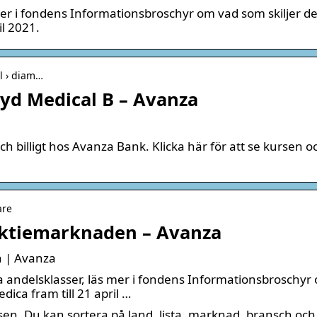
 mer i fondens Informationsbroschyr om vad som skiljer 
il 2021.
ml › diam…
yd Medical B – Avanza
ch billigt hos Avanza Bank. Klicka här för att se kursen o
are
aktiemarknaden – Avanza
n | Avanza
ra andelsklasser, läs mer i fondens Informationsbroschyr
ica fram till 21 april …
sen. Du kan sortera på land, lista, marknad, bransch och