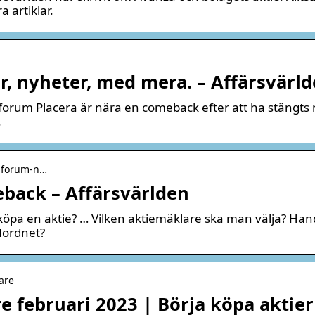
 artiklar.
r, nyheter, med mera. – Affärsvärl
orum Placera är nära en comeback efter att ha stängts 
.
a-forum-n…
back – Affärsvärlden
 köpa en aktie? … Vilken aktiemäklare ska man välja? Han
Nordnet?
are
re februari 2023 | Börja köpa aktier