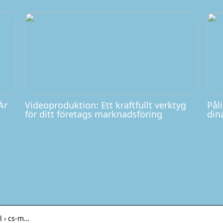
Är
Videoproduktion: Ett kraftfullt verktyg
Påli
för ditt företags marknadsföring
din
l › cs-m…