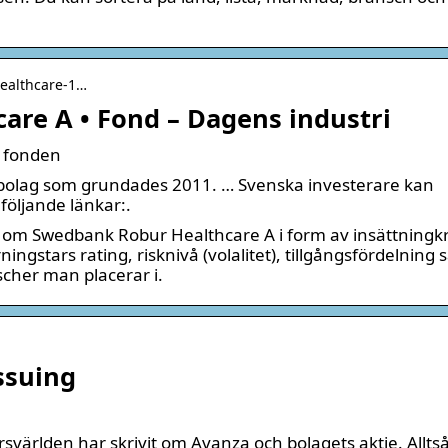
healthcare-1…
re A • Fond – Dagens industri
m fonden
t bolag som grundades 2011. … Svenska investerare kan
öljande länkar:.
n om Swedbank Robur Healthcare A i form av insättningk
ingstars rating, risknivå (volalitet), tillgångsfördelning
scher man placerar i.
ssuing
rsvärlden har skrivit om Avanza och bolagets aktie. Allts