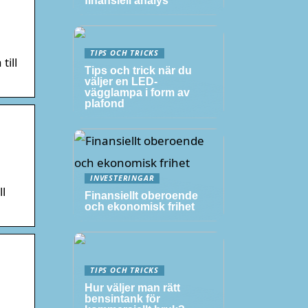
finansiell analys
TIPS OCH TRICKS
till
Tips och trick när du
väljer en LED-
vägglampa i form av
plafond
INVESTERINGAR
ll
Finansiellt oberoende
och ekonomisk frihet
TIPS OCH TRICKS
Hur väljer man rätt
bensintank för