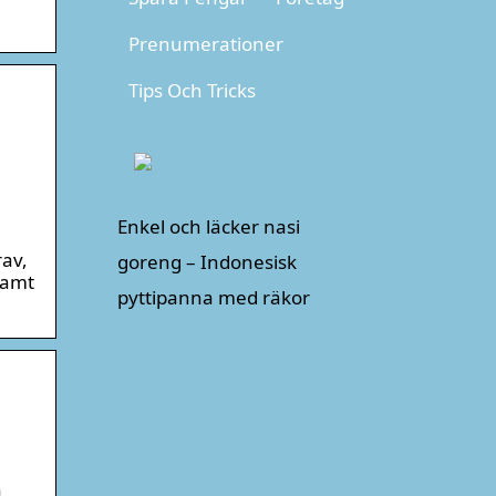
Prenumerationer
Tips Och Tricks
Enkel och läcker nasi
rav,
goreng – Indonesisk
 samt
pyttipanna med räkor
å