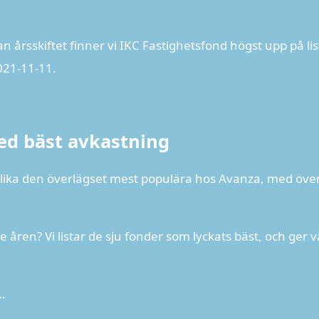
n årsskiftet finner vi IKC Fastighetsfond högst upp på li
021-11-11.
ed bäst avkastning
tillika den överlägset mest populära hos Avanza, med öve
te åren? Vi listar de sju fonder som lyckats bäst, och ger 
…