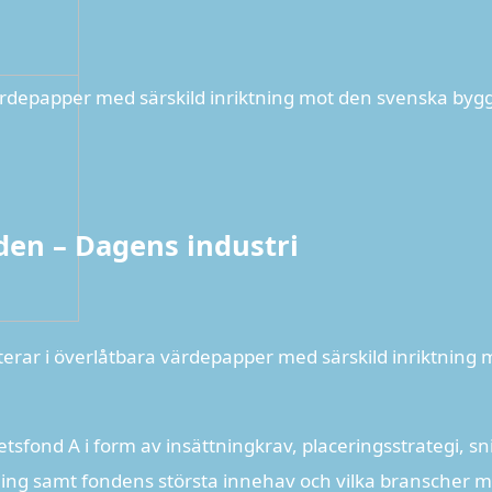
ärdepapper med särskild inriktning mot den svenska bygg
nden – Dagens industri
erar i överlåtbara värdepapper med särskild inriktning
tsfond A i form av insättningkrav, placeringsstrategi, sn
elning samt fondens största innehav och vilka branscher m