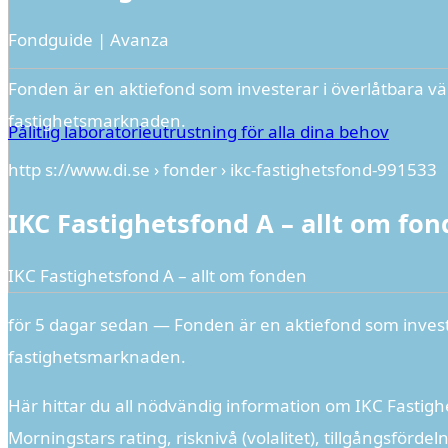
Fondguide | Avanza
Fonden är en aktiefond som investerar i överlåtbara v
fastighetsmarknaden.
Pålitlig laboratorieutrustning för alla dina behov
http s://www.di.se › fonder › ikc-fastighetsfond-991533
IKC Fastighetsfond A – allt om fo
IKC Fastighetsfond A – allt om fonden
för 5 dagar sedan — Fonden är en aktiefond som invest
fastighetsmarknaden.
Här hittar du all nödvändig information om IKC Fastighe
Morningstars rating, risknivå (volalitet), tillgångsförd