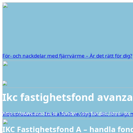
För- och nackdelar med fjärrvärme – Är det rätt för dig?
Ikc fastighetsfond avanza
http s://www.avanza.se › fonder › om-fonden.html › ikc
Videoproduktion: Ett kraftfullt verktyg för ditt företag
IKC Fastighetsfond A – handla fon