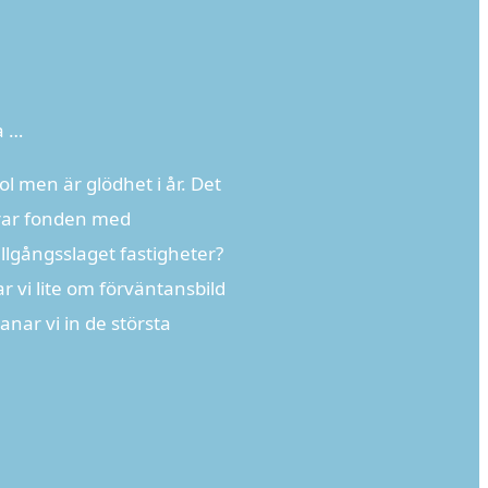
a …
ol men är glödhet i år. Det
ärar fonden med
illgångsslaget fastigheter?
r vi lite om förväntansbild
nar vi in de största