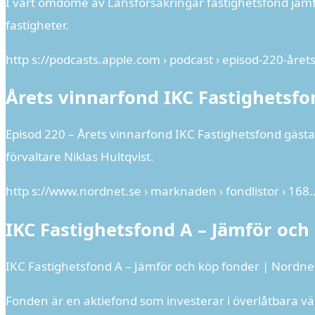
I vårt omdöme av Länsförsäkringar fastighetsfond jämf
fastigheter.
http s://podcasts.apple.com › podcast › episod-220-året
Årets vinnarfond IKC Fastighetsf
Episod 220 – Årets vinnarfond IKC Fastighetsfond gästa
förvaltare Niklas Hultqvist.
http s://www.nordnet.se › marknaden › fondlistor › 168
IKC Fastighetsfond A – Jämför och
IKC Fastighetsfond A – Jämför och köp fonder | Nordne
Fonden är en aktiefond som investerar i överlåtbara v