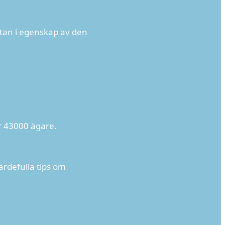
stan i egenskap av den
r 43000 ägare.
värdefulla tips om