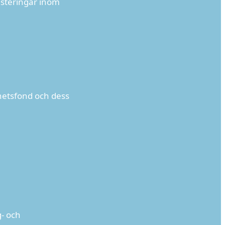
esteringar inom
ghetsfond och dess
- och