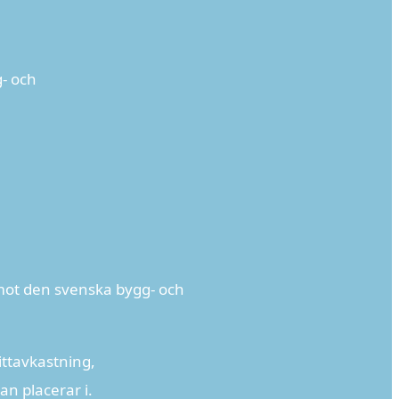
- och
 mot den svenska bygg- och
ittavkastning,
an placerar i.