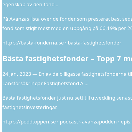
egenskap av den fond …
På Avanzas lista över de fonder som presterat bäst seda
fond som stigit mest med en uppgång på 66,19% per 2
http s://bästa-fonderna.se › basta-fastighetsfonder
Bästa fastighetsfonder – Topp 7 m
24 jan. 2023 — En av de billigaste fastighetsfonderna 
Länsförsäkringar Fastighetsfond A …
Bästa fastighetsfonder just nu sett till utveckling senas
fastighetsinvesteringar.
http s://poddtoppen.se › podcast › avanzapodden › epis