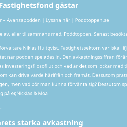
 Fastighetsfond gästar
tar – Avanzapodden | Lyssna här | Poddtoppen.se
e av, eller tillsammans med, Poddtoppen. Senast besökt
örvaltare Niklas Hultqvist. Fastighetssektorn var iskall ifj
tet när podden spelades in. Den avkastningssiffran för
s investeringsfilosofi ut och vad är det som lockar med t
r som kan driva värde härifrån och framåt. Dessutom prata
årligen, men vad bör man kunna förvänta sig? Dessutom spa
g på er,Nicklas & Moa
…
rets starka avkastning