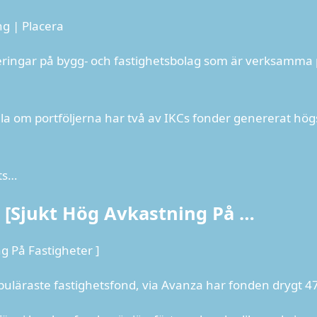
ng | Placera
steringar på bygg- och fastighetsbolag som är verksamma
la om portföljerna har två av IKCs fonder genererat hög
ets…
 [Sjukt Hög Avkastning På …
g På Fastigheter ]
puläraste fastighetsfond, via Avanza har fonden drygt 4