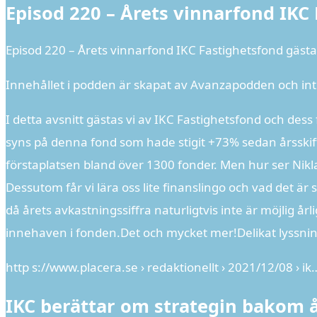
Episod 220 – Årets vinnarfond IKC
Episod 220 – Årets vinnarfond IKC Fastighetsfond gäs
Innehållet i podden är skapat av Avanzapodden och int
I detta avsnitt gästas vi av IKC Fastighetsfond och dess f
syns på denna fond som hade stigit +73% sedan årsskif
förstaplatsen bland över 1300 fonder. Men hur ser Nikla
Dessutom får vi lära oss lite finanslingo och vad det ä
då årets avkastningssiffra naturligtvis inte är möjlig 
innehaven i fonden.Det och mycket mer!Delikat lyssnin
http s://www.placera.se › redaktionellt › 2021/12/08 › ik
IKC berättar om strategin bakom å