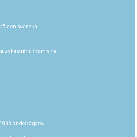
 på den svenska
st avkastning inom sina
7 000 andelsägare.