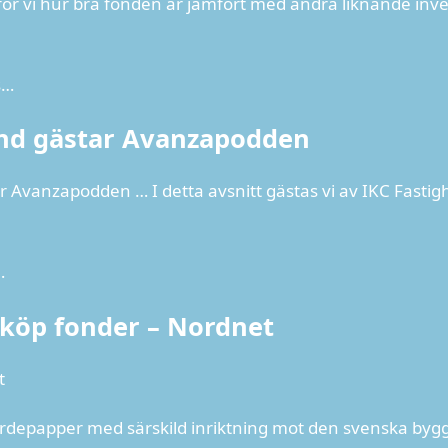
ör vi hur bra fonden är jämfört med andra liknande inv
s…
ond gästar Avanzapodden
r Avanzapodden … I detta avsnitt gästas vi av IKC Fasti
…
 köp fonder – Nordnet
t
ärdepapper med särskild inriktning mot den svenska bygg