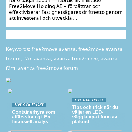
för 6 dagar sedan — Nordic SME-listade
Free2Move Holding AB – förbättrar och
effektiviserar fastighetsägares driftnetto genom
att investera i och utveckla …
Keywords: free2move avanza, free2move avanza
forum, f2m avanza, avanza free2move, avanza
f2m, avanza free2move forum
TIPS OCH TRICKS
TIPS OCH TRICKS
Tips och trick när du
Containerhyra som
väljer en LED-
affärsstrategi: En
vägglampa i form av
finansiell analys
plafond