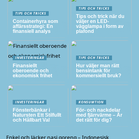
TIPS OCH TRICKS
TIPS OCH TRICKS
Tips och trick när du
Containerhyra som
väljer en LED-
affärsstrategi: En
vägglampa i form av
finansiell analys
plafond
INVESTERINGAR
TIPS OCH TRICKS
Finansiellt
Hur väljer man rätt
oberoende och
bensintank för
ekonomisk frihet
kommersiellt bruk?
INVESTERINGAR
KONSUMTION
Fönsterbänkar i
För- och nackdelar
Natursten Ett Stilfullt
med fjärrvärme – Är
och Hållbart Val
det rätt för dig?
Enkel och läcker nasi goreng – Indonesisk