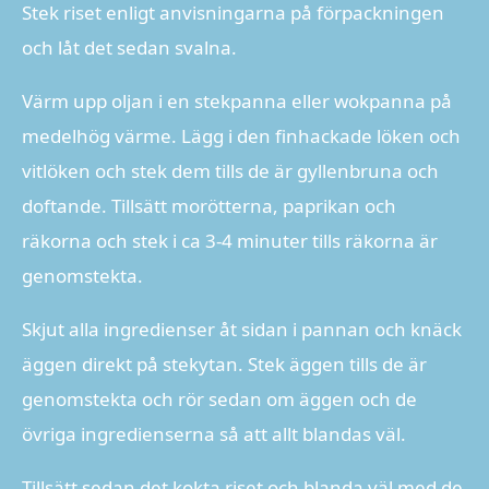
Stek riset enligt anvisningarna på förpackningen
och låt det sedan svalna.
Värm upp oljan i en stekpanna eller wokpanna på
medelhög värme. Lägg i den finhackade löken och
vitlöken och stek dem tills de är gyllenbruna och
doftande. Tillsätt morötterna, paprikan och
räkorna och stek i ca 3-4 minuter tills räkorna är
genomstekta.
Skjut alla ingredienser åt sidan i pannan och knäck
äggen direkt på stekytan. Stek äggen tills de är
genomstekta och rör sedan om äggen och de
övriga ingredienserna så att allt blandas väl.
Tillsätt sedan det kokta riset och blanda väl med de