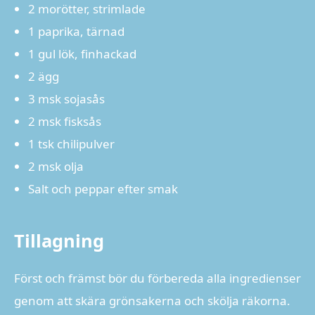
2 morötter, strimlade
1 paprika, tärnad
1 gul lök, finhackad
2 ägg
3 msk sojasås
2 msk fisksås
1 tsk chilipulver
2 msk olja
Salt och peppar efter smak
Tillagning
Först och främst bör du förbereda alla ingredienser
genom att skära grönsakerna och skölja räkorna.