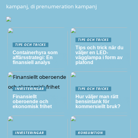
kampanj, di prenumeration kampanj
TIPS OCH TRICKS
TIPS OCH TRICKS
Tips och trick när du
Containerhyra som
väljer en LED-
affärsstrategi: En
vägglampa i form av
finansiell analys
plafond
INVESTERINGAR
TIPS OCH TRICKS
Finansiellt
Hur väljer man rätt
oberoende och
bensintank för
ekonomisk frihet
kommersiellt bruk?
INVESTERINGAR
KONSUMTION