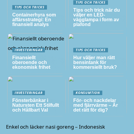
TIPS OCH TRICKS
TIPS OCH TRICKS
Tips och trick när du
Containerhyra som
väljer en LED-
affärsstrategi: En
vägglampa i form av
finansiell analys
plafond
INVESTERINGAR
TIPS OCH TRICKS
Finansiellt
Hur väljer man rätt
oberoende och
bensintank för
ekonomisk frihet
kommersiellt bruk?
INVESTERINGAR
KONSUMTION
Fönsterbänkar i
För- och nackdelar
Natursten Ett Stilfullt
med fjärrvärme – Är
och Hållbart Val
det rätt för dig?
Enkel och läcker nasi goreng – Indonesisk