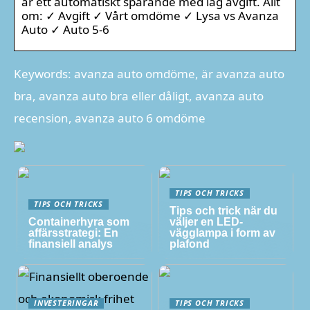
är ett automatiskt sparande med låg avgift. Allt
om: ✓ Avgift ✓ Vårt omdöme ✓ Lysa vs Avanza
Auto ✓ Auto 5-6
Keywords: avanza auto omdöme, är avanza auto
bra, avanza auto bra eller dåligt, avanza auto
recension, avanza auto 6 omdöme
TIPS OCH TRICKS
TIPS OCH TRICKS
Tips och trick när du
Containerhyra som
väljer en LED-
affärsstrategi: En
vägglampa i form av
finansiell analys
plafond
INVESTERINGAR
TIPS OCH TRICKS