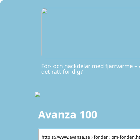
För- och nackdelar med fjärrvärme – 
det rätt för dig?
Avanza 100
http s://www.avanza.se › fonder › om-fonden.h