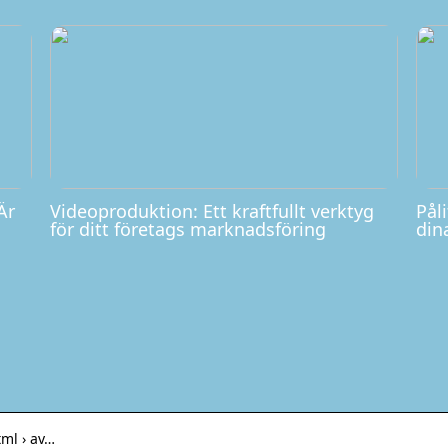
Är
Videoproduktion: Ett kraftfullt verktyg
Påli
för ditt företags marknadsföring
din
tml › av…