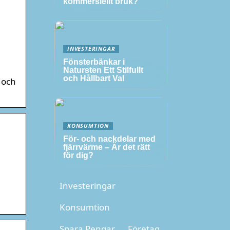
kommersiellt bruk?
INVESTERINGAR
Fönsterbänkar i
Natursten Ett Stilfullt
och Hållbart Val
 och
KONSUMTION
För- och nackdelar med
fjärrvärme – Är det rätt
för dig?
Investeringar
Konsumtion
Spara Pengar
Företag