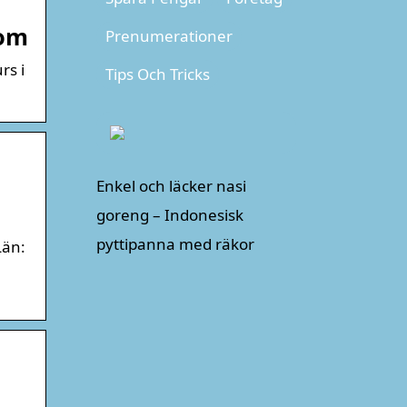
com
Prenumerationer
rs i
Tips Och Tricks
Enkel och läcker nasi
goreng – Indonesisk
pyttipanna med räkor
Län: