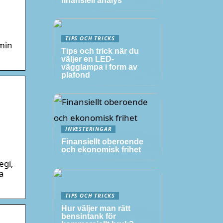
finansiell analys
TIPS OCH TRICKS
 min
Tips och trick när du
väljer en LED-
vägglampa i form av
plafond
INVESTERINGAR
Finansiellt oberoende
och ekonomisk frihet
egi,
ta
TIPS OCH TRICKS
Hur väljer man rätt
bensintank för